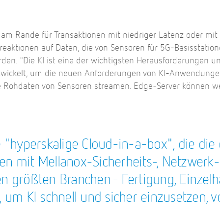
 am Rande für Transaktionen mit niedriger Latenz oder mi
treaktionen auf Daten, die von Sensoren für 5G-Basisstatio
n. "Die KI ist eine der wichtigsten Herausforderungen uns
twickelt, um die neuen Anforderungen von KI-Anwendungen zu
e Rohdaten von Sensoren streamen. Edge-Server können wel
 "hyperskalige Cloud-in-a-box", die di
n mit Mellanox-Sicherheits-, Netzwerk-
n größten Branchen - Fertigung, Einzel
 um KI schnell und sicher einzusetzen, v